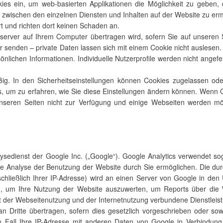
kies ein, um web-basierten Applikationen die Möglichkeit zu geben, 
 zwischen den einzelnen Diensten und Inhalten auf der Website zu er
t und richten dort keinen Schaden an.
bserver auf Ihrem Computer übertragen wird, sofern Sie auf unseren 
ner senden – private Daten lassen sich mit einem Cookie nicht auslese
sönlichen Informationen. Individuelle Nutzerprofile werden nicht angefe
g. In den Sicherheitseinstellungen können Cookies zugelassen ode
rs, um zu erfahren, wie Sie diese Einstellungen ändern können. Wenn
eren Seiten nicht zur Verfügung und einige Webseiten werden mögl
sedienst der Google Inc. („Google“). Google Analytics verwendet sog
ne Analyse der Benutzung der Website durch Sie ermöglichen. Die du
schließlich Ihrer IP-Adresse) wird an einen Server von Google in de
n, um Ihre Nutzung der Website auszuwerten, um Reports über die We
 der Webseitenutzung und der Internetnutzung verbundene Dienstleist
n Dritte übertragen, sofern dies gesetzlich vorgeschrieben oder sow
m Fall Ihre IP-Adresse mit anderen Daten von Google in Verbindung